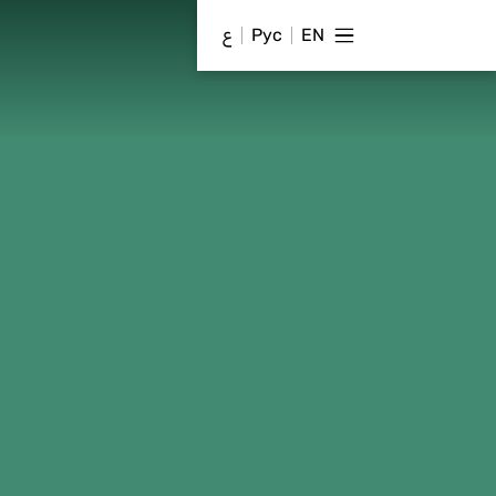
EN
Рус
ع