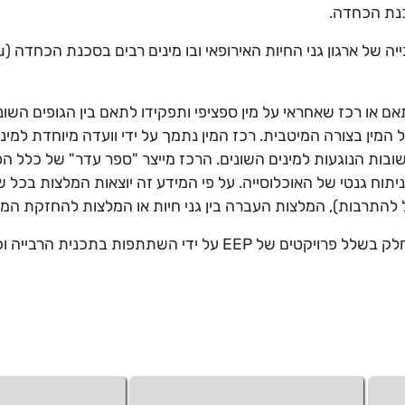
נת הכחדה.
ה-EEP היא 
יקט EEP יש מתאם או רכז שאחראי על מין ספציפי ותפקידו לתאם בין הגופים ה
 המין בצורה המיטבית. רכז המין נתמך על ידי וועדה מיוחדת למ
בות הנוגעות למינים השונים. הרכז מייצר "ספר עדר" של כלל הפ
ניתוח גנטי של האוכלוסייה. על פי המידע זה יוצאות המלצות בכל
כול להתרבות), המלצות העברה בין גני חיות או המלצות להחזקת המין
גן החיות התנ"כי לוקח חלק בשלל פרויקטים של EEP על ידי השתתפות