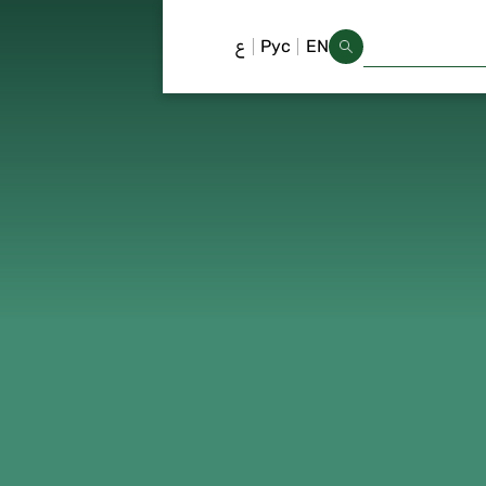
EN
Рус
ع