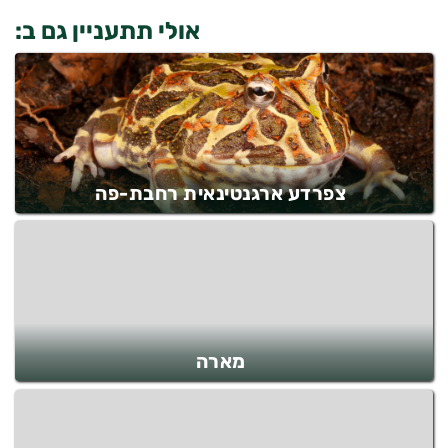
אולי תתעניין גם ב:
צפרדע ארגנטינאית רחבת-פה
מארה