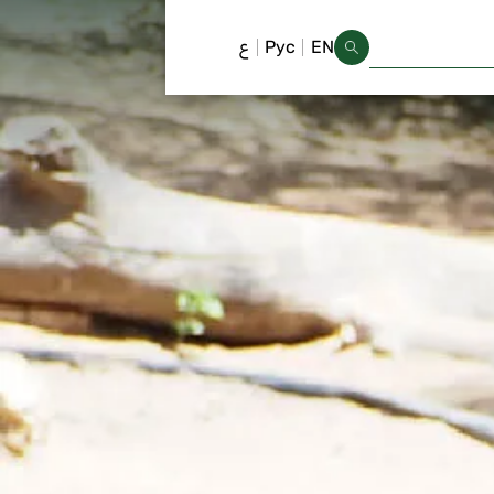
EN
Рус
ع