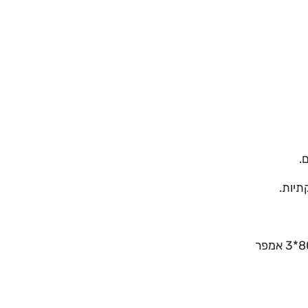
.
תיות.
- רישיון חשמלאי/ת מוסמך/ת בתוקף לביצוע עבודות חשמל ולתכנן מתקנים במתח 80*3 אמפר