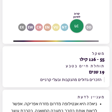
קרוב
לסיכון
LC
EX
EW
CR
EN
VU
NT
DD
משקל
55
-
126
קילו
תוחלת חיים בטבע
19
שנים
הזכרים גדולים מהנקבות ובעלי קרניים
מעניין לדעת
ניאלה היא אנטילופה מדרום מזרח אפריקה. אפשר
לראות אותם בסבך במעבה הסוואנה, בקרבת עשב