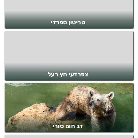
טריטון ספרדי
צפרדעי חץ רעל
דב חום סורי