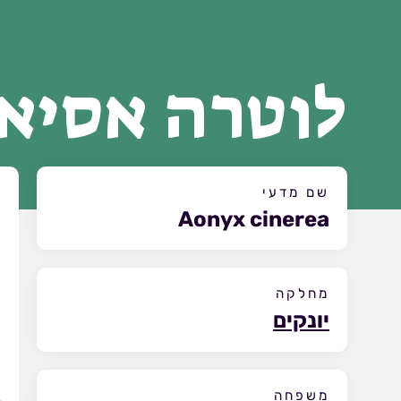
לוטרה אסיאנ
שם מדעי
א
Aonyx cinerea
א
מחלקה
יונקים
משפחה