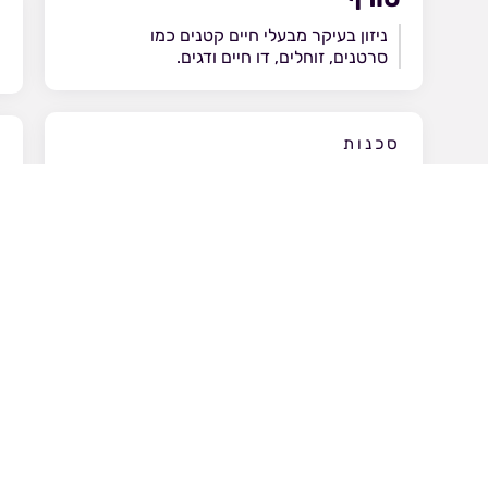
ניזון בעיקר מבעלי חיים קטנים כמו
1
סרטנים, זוחלים, דו חיים ודגים.
סכנות
מ
ציד, הרס בתי גידול, סחר כחיות מחמד.
ה
ט
ו
צ
חזרה ל ״מה בגן״