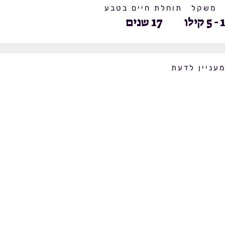
משקל
תוחלת חיים בטבע
-
5
קילו
17
שנים
עניין לדעת
לוטרה הגמדית היא הקטנה ביותר ממיני הלוטרות. הטפרים וקרומ
ובה יותר במציאת הטרף בבוץ בעזרת כפות הידיים ובטיפול יעיל ב
רועש. התקשורת בין הפרטים נעשית בציוצים רמים.
ילום: עדי פיליסבורן