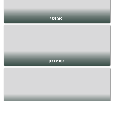
אגוטי
שפמנון
חומט כחול לשון