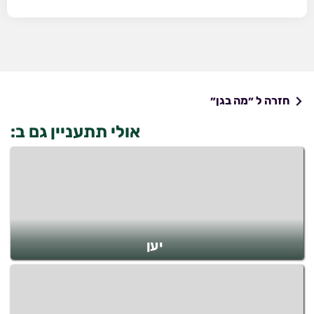
חזרה ל ״מה בגן״
אולי תתעניין גם ב:
יען