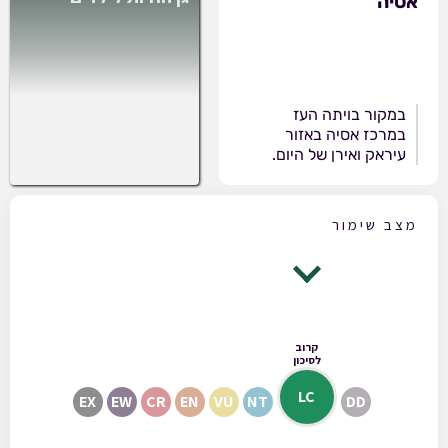
אסיה
במקור בויתה העז
במרכז אסיה באזור
עיראק ואירן של היום.
מצב שימור
קרוב
לסיכון
LC
EX
EW
CR
EN
VU
NT
DD