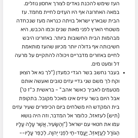
העז שימש להכנת נאדים לצורך אחסון נוזלים.
במאה האחרונה אף היו העִזים לחיית מחמד. עז
הבית שבארץ ישראל בויתה כנראה מעז שנכחדה
משטחי הארץ לפני מאות שנים וכמו הכבש, היא
מבהמות הבית החשובות ביותר. באזורינו היבש
חשיבותה אף גדולה יותר מכיוון שהעז מותאמת
לחיים באזורים מדבריים ויכולה להתקיים על מרעה
דל ומעט מים.
בעבר נחשב בשר הגדי כמעדן ("לך נא אל הצאן
וקח לך משם שני גדיי עזים טובים ואעשה אותם
מטעמים לאביך כאשר אהב." - בראשית כ"ז ט')
אבל היום בשר עיזים אינו מאכל מקובל. בתקופת
בית המקדש היו משלחים ביום הכיפורים שעיר עזים
(תיש) לעזאזל, כלומר אל המדבר, וזה היה נושא
עמו את חטאי עם ישראל ("וְהַשָּׂעִיר, אֲשֶׁר עָלָה עָלָיו
הַגּוֹרָל לַעֲזָאזֵל, יָעֳמַד-חַי לִפְנֵי יְהוָה, לְכַפֵּר עָלָיו--