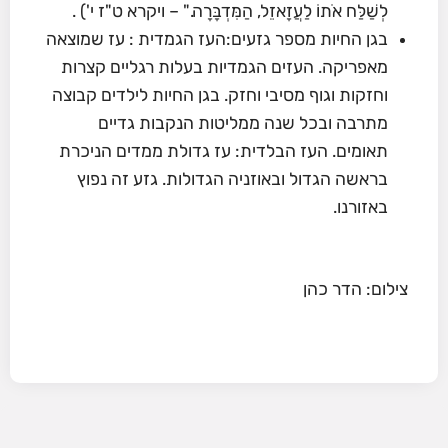
לְשַׁלַּח אֹתוֹ לַעֲזָאזֵל, הַמִּדְבָּרָה." – ויקרא ט"ז י') .
בגן החיות מספר גזעים:העז הגמדית : עז שמוצאה
מאפריקה. העזים הגמדיות בעלות רגליים קצרות
וחזקות וגוף מסיבי וחזק. בגן החיות לילדים קבוצה
מתרבה ובכל שנה ממליטות הנקבות גדיים
תאומים. העז הבלדית: עז גדולת ממדים הניכרת
בראשה הגדול ובאוזניה הגדולות. גזע זה נפוץ
באזורנו.
צילום: הדר כהן