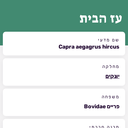
עז הבית
שם מדעי
Capra aegagrus hircus
מחלקה
יונקים
משפחה
פריים Bovidae
מבנה חברתי