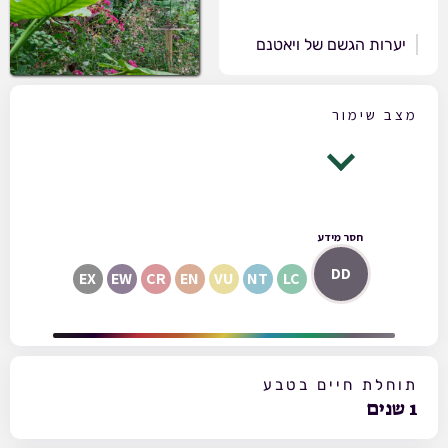
יערות הגשם של ויאטנם
מצב שימור
חסר מידע
DD
EX
EW
CR
EN
VU
NT
LC
תוחלת חיים בטבע
1
שנים