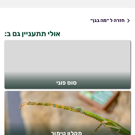
חזרה ל ״מה בגן״
אולי תתעניין גם ב:
סוס פוני
מקלון טימור