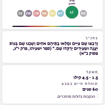
קרוב
לסיכון
LC
EX
EW
CR
EN
VU
NT
DD
בתנ״ך
וְרָבְצוּ שָׁם צִיִּים וּמָלְאוּ בָתֵּיהֶם אֹחִים וְשָׁכְנוּ שָׁם בְּנוֹת
יַעֲנָה וּשְׂעִירִים יְרַקְּדוּ שָׁם." (ספר ישעיהו, פרק י"ג,
פסוק כ"א)
משקל
1.5
-
4.5
קילו
תוחלת חיים בטבע
60
שנים
הנקבות גדולות מהזכרים.