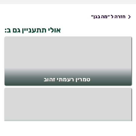
חזרה ל ״מה בגן״
אולי תתעניין גם ב:
טמרין רעמתי זהוב
טוראקו אדום ציצית