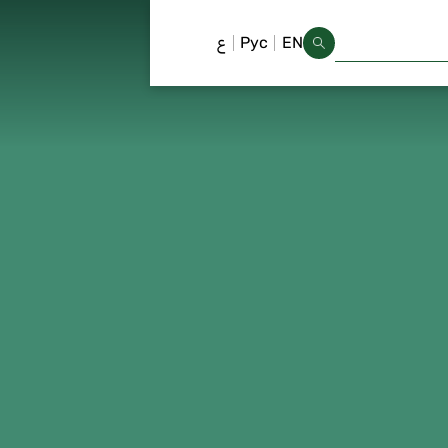
EN
Рус
ع