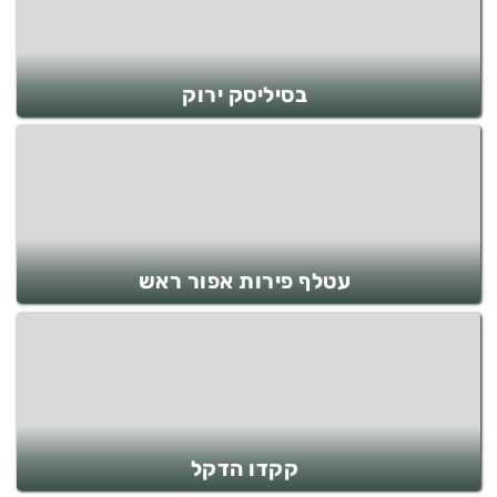
בסיליסק ירוק
עטלף פירות אפור ראש
קקדו הדקל