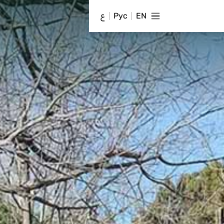
EN
Рус
ع