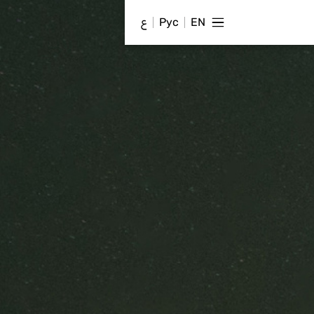
EN
Рус
ع