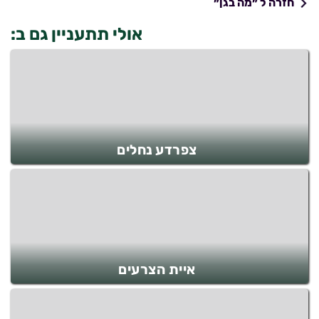
חזרה ל ״מה בגן״
אולי תתעניין גם ב:
צפרדע נחלים
איית הצרעים