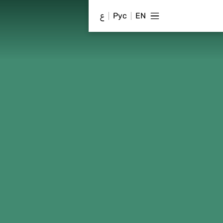
EN
Рус
ع