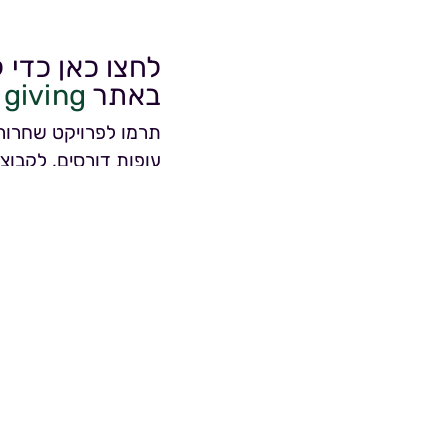
לחצו כאן כדי 
באתר
giving!
תרמו לפרויקט שחרור 
עופות דורסים, לקבוצו
צילום: ליהי ראלף.