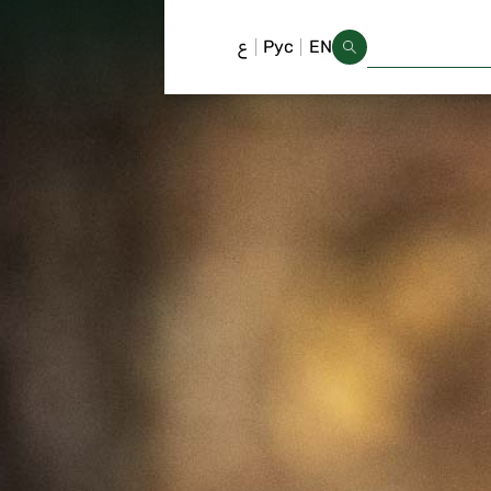
EN
Рус
ع