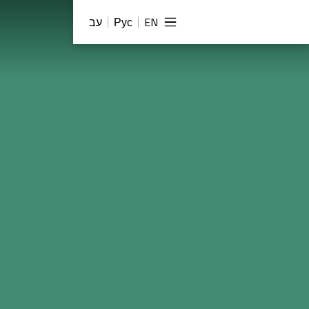
EN
Рус
עב