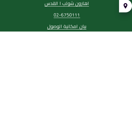
اهارون شولب ١ القدس
איך
יעים?
02-6750111
بيان امكانية الوصول
بيان امكانية الوصول
شروط لاستخدام
وظائف
خريطة الحديقة
ساعات الدوام