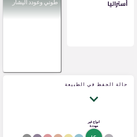
أستراليا
طوني وعودد اليشار
حالة الحفظ في الطبيعة
انواع غير
مهددة
LC