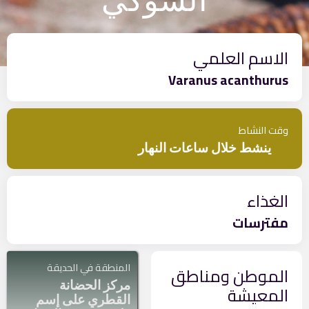
الشوكي
الاسم العلمي
Varanus acanthurus
وقت النشاط
ينشط خلال ساعات النهار
الغذاء
مفترسات
المنطقة في الحديقة
الموطن ومناطق
مركز الحضانة
المعيشة
القطري على إسم