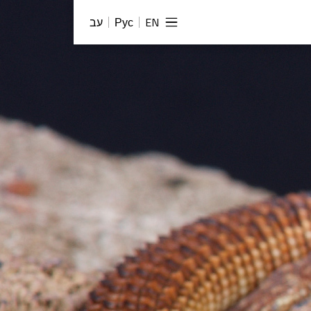
EN
Рус
עב