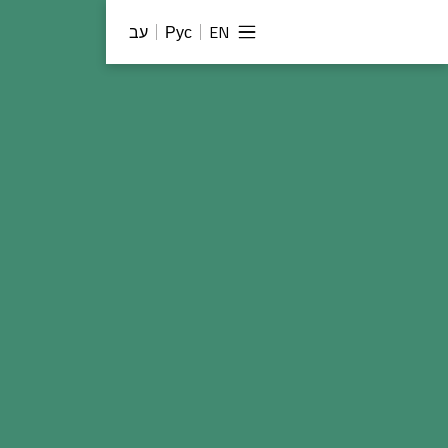
EN
Рус
עב