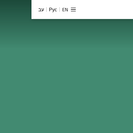
EN
Рус
עב