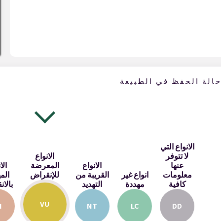
الة الحفظ في الطبيعة
الانواع التي
لا تتوفر
الانواع
عنها
الانواع
المعرضة
الا
معلومات
انواع غير
القريبة من
للإنقراض
الم
كافية
مهددة
التهديد
بالا
VU
N
NT
LC
DD