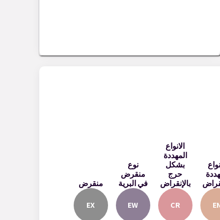
الانواع
المهددة
نواع
بشكل
نوع
هددة
حرج
منقرض
نقراض
بالإنقراض
في البرية
منقرض
EX
EW
CR
E