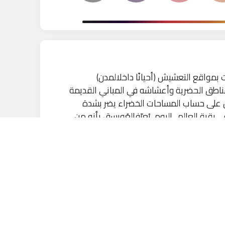
بمواقع التعشيش (أحيانًا داخلالمدن)
مناطق الحضرية وأعشاشه في المباني القديمة
ن على حساب المساحات الخضراء يضر بشدة
بقية العالم. اليوم، يُعرّفالعُويسق بأنه من
الانقراض في إسرائيل وحول العالم. للمساعدة
ضوفي منظمات مثل هيئة الطبيعة والمتنزهات
كاديمية الأخرى في البلاد.