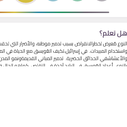
ل تعلم؟
لنوع مُعرض لخطرالانقراض بسبب تدمير موطنه، والأضرار التي لحقت 
استخدام المبيدات. في إسرائيل،تكيف العُويسق مع الحياة في ال
الأعشاشفي الحدائق الحضرية. تدمير المباني القديمةونمو المد
النوع. أعداد العُويسق في البلاد آخذة في التقلص، كماهو الحال في 
لأنواع المعرضة للخطر من قبل الكتاب الأحمر للحيوانات المهددةب
ي الحفاظ على هذا النوع، فإن حديقة الحيوانات التوراتية هي ع
جمعية حماية الطبيعة، بالإضافة إلى حدائقالحيوان والمؤسسات الأ
صوير: طال رومنو.