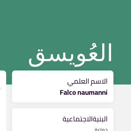
العُويسق
الاسم العلمي
ا
Falco naumanni
آ
البنيةالاجتماعية
جماعة