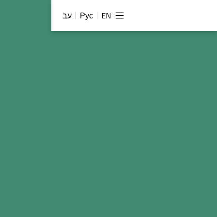
EN
Рус
עב