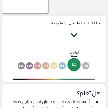
حالة الحفظ في الطبيعة
انواع غير
مهددة
LC
EX
EW
CR
EN
VU
NT
DD
هل تعلم؟
● أبوسومقندي طيار هو حيوان ثديي جرابي صغير