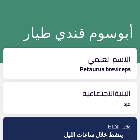
أبوسوم قندي طيار
الاسم العلمي
Petaurus breviceps
البنيةالاجتماعية
فرد
وقت النشاط
ينشط خلال ساعات الليل