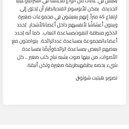
يعيش في غابات من أنواع مختلفة في أسترالياوغينيا
الجديدة. يمكن للأبوسوم القنديالطيار أن يُحلق إلى
ارتفاع 45 متراً. إنهم يعيشون في مجموعات صغيرة
ويبنون أعشاشًا لأنفسهم داخل أغصانالأشجار. يُحدد
الذكور منطقة النفوذبمساعدة اللعاب. كما أنه يُحدد
أعضاءالمجموعة بمساعدة غددالرائحة. يتواصلون مع
بعضهم البعض بمساعدة الرائحةوأيضًا بمساعدة
الأصوات، من بينها صوت يشبه نباح كلب صغير ... كل
شيء يخصه يطبقهبطريقة صغيرة ولكن أنيقة.
تصوير: هيليت شولوڨ