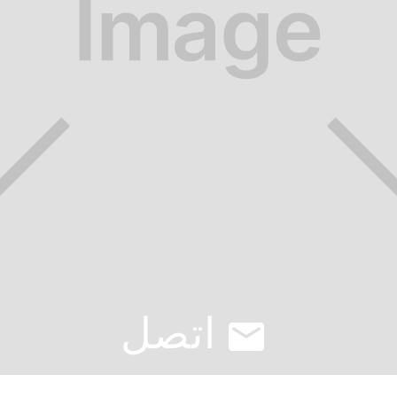
اتصل
email