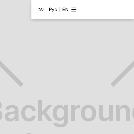
EN
Рус
עב