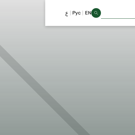
EN
Рус
ع