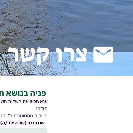
צרו קשר
email
פניה בנושא ח
אנא מלאו את השדות השונים ונצ
תודה!
השדות המסומנים ב* הם 
שם פרטי (של הילד/ה)*