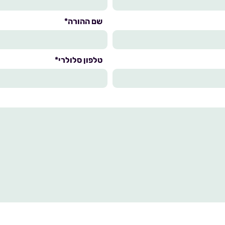
שם ההורה*
טלפון סלולרי*
די ו/או שייאסף אודותיי במסגרת מתן השירותים יישמר במאגרי המידע שבשליטת גן החיות 