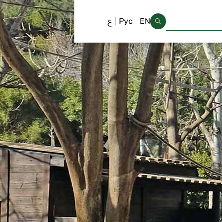
EN
Рус
ع