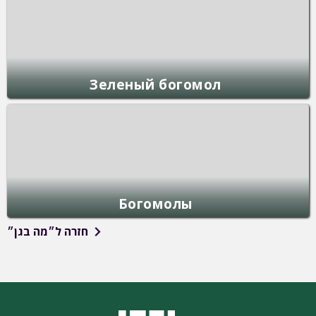
Зеленый богомол
Богомолы
חזרה ל״מה בגן״