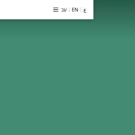
ع
EN
עב