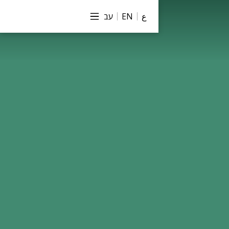
ع
EN
עב